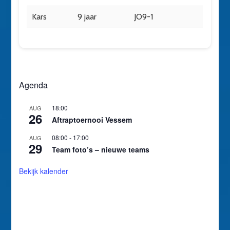
Kars
9 jaar
JO9-1
Agenda
18:00
AUG
26
Aftraptoernooi Vessem
08:00
-
17:00
AUG
29
Team foto’s – nieuwe teams
Bekijk kalender