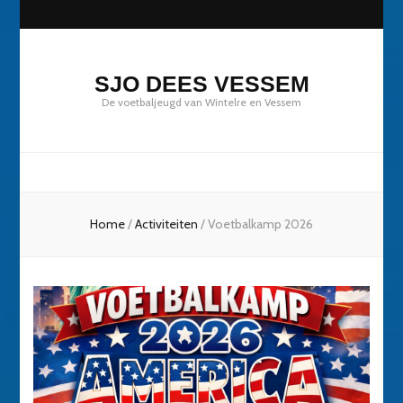
SJO DEES VESSEM
De voetbaljeugd van Wintelre en Vessem
Home
/
Activiteiten
/
Voetbalkamp 2026