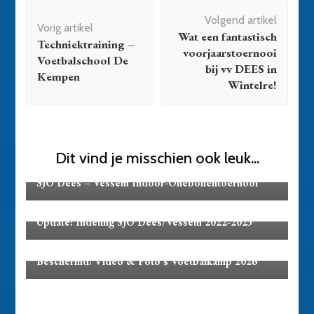
Bericht
Volgend artikel
navigatie
Vorig artikel
Wat een fantastisch
Techniektraining –
voorjaarstoernooi
Voetbalschool De
bij vv DEES in
Kempen
Wintelre!
Dit vind je misschien ook leuk...
Activiteiten
SJO Dees – Vessem Indoor-Oliebollentoernooi
Activiteiten
Update: Indeling SJO Dees/Vessem 2022-2023
Activiteiten
Beschermd: Video & Foto’s Voetbalkamp 2026