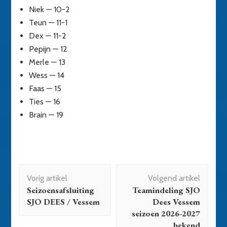
Niek — 10-2
Teun — 11-1
Dex — 11-2
Pepijn — 12
Merle — 13
Wess — 14
Faas — 15
Ties — 16
Brain — 19
Bericht
Vorig artikel
Volgend artikel
navigatie
Seizoensafsluiting
Teamindeling SJO
SJO DEES / Vessem
Dees Vessem
seizoen 2026-2027
bekend