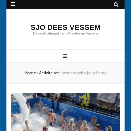
SJO DEES VESSEM
De voetbaljeugd van Wintelre en Vessem
Home
/
Activiteiten
/
After movies jeugdkamp