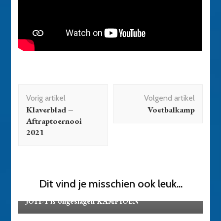
Bericht
Vorig artikel
Volgend artikel
navigatie
Klaverblad –
Voetbalkamp
Aftraptoernooi
2021
Dit vind je misschien ook leuk...
Activiteiten
JO11-1 is ongeslagen KAMPIOEN
Activiteiten