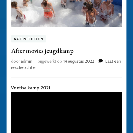
ACTIVITEITEN
After movies jeugdkamp
door
admin
bijgewerkt op
14 augustus 2022
Laat een
op
reactie achter
After
movies
jeugdkamp
Voetbalkamp 2021