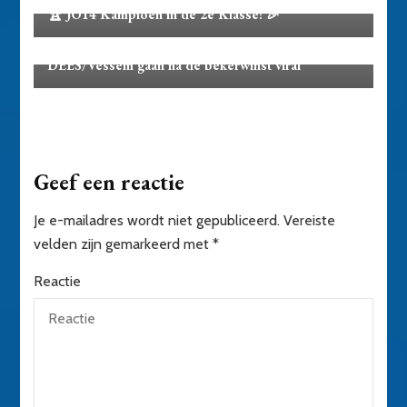
🏆 JO14 Kampioen in de 2e Klasse! 🎉
Activiteiten
Juichende PSV-fans Job en Merle van SJO
DEES/Vessem gaan na de bekerwinst viral
Geef een reactie
Je e-mailadres wordt niet gepubliceerd.
Vereiste
velden zijn gemarkeerd met
*
Reactie