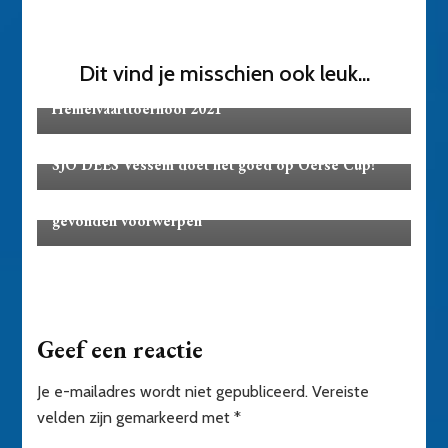
Dit vind je misschien ook leuk...
Toernooi
Hemelvaarttoernooi 2021
Toernooi
SJO DEES Vessem doet het goed op Oerse Cup!
Toernooi
Prijzen loterij Hemelvaarttoernooi 2023 en
gevonden voorwerpen
Geef een reactie
Je e-mailadres wordt niet gepubliceerd.
Vereiste
velden zijn gemarkeerd met
*