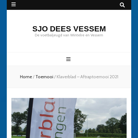
SJO DEES VESSEM
De voetbaljeugd van Wintelre en Vessem
Home
/
Toernooi
/
Klaverblad – Aftraptoernooi 2021