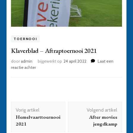
TOERNOOI
Klaverblad – Aftraptoernooi 2021
door
admin
bijgewerkt op
24 april 2022
Laat een
op
reactie achter
Klaverblad
–
Aftraptoernooi
2021
Bericht
Vorig artikel
Volgend artikel
navigatie
Hemelvaarttoernooi
After movies
2021
jeugdkamp