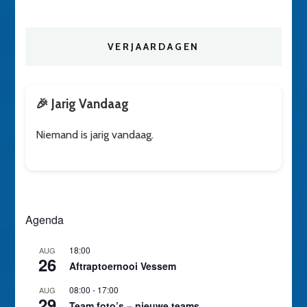
VERJAARDAGEN
🎉 Jarig Vandaag
Niemand is jarig vandaag.
Agenda
18:00
AUG
26
Aftraptoernooi Vessem
08:00
-
17:00
AUG
29
Team foto’s – nieuwe teams