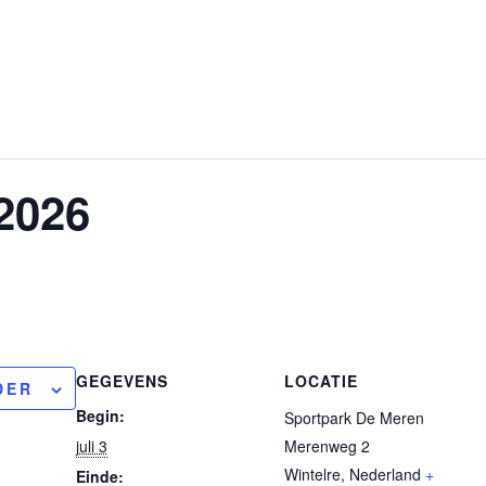
2026
GEGEVENS
LOCATIE
DER
Begin:
Sportpark De Meren
juli 3
Merenweg 2
Wintelre
,
Nederland
+
Einde: