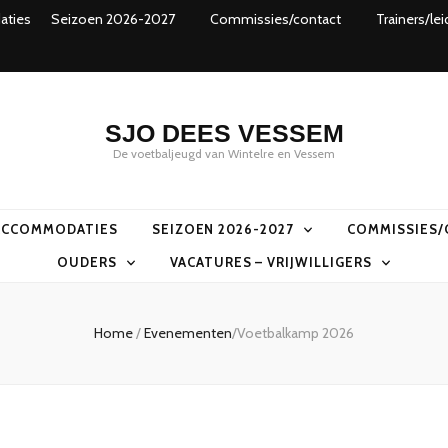
ties
Seizoen 2026-2027
Commissies/contact
Trainers/lei
SJO DEES VESSEM
De voetbaljeugd van Wintelre en Vessem
ACCOMMODATIES
SEIZOEN 2026-2027
COMMISSIES/
OUDERS
VACATURES – VRIJWILLIGERS
Home
/
Evenementen
/
Voetbalkamp 2026