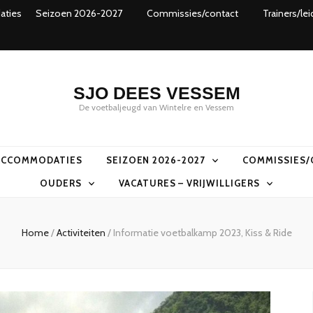
ties
Seizoen 2026-2027
Commissies/contact
Trainers/lei
SJO DEES VESSEM
De voetbaljeugd van Wintelre en Vessem
ACCOMMODATIES
SEIZOEN 2026-2027
COMMISSIES/
OUDERS
VACATURES – VRIJWILLIGERS
Home
/
Activiteiten
/
Informatie voetbalkamp 2023, Kiss & Ride