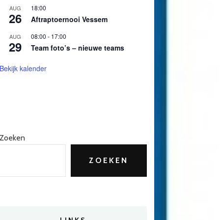
18:00
AUG
26
Aftraptoernooi Vessem
08:00
-
17:00
AUG
29
Team foto’s – nieuwe teams
Bekijk kalender
Zoeken
ZOEKEN
LINKS